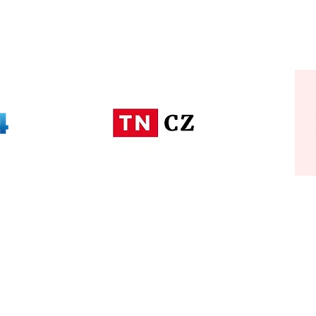
AS FEATURED ON
Sledujte nás
ás
u.cz