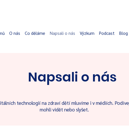
mů
O nás
Co děláme
Napsali o nás
Výzkum
Podcast
Blog
Napsali o nás
itálních technologií na zdraví dětí mluvíme i v médiích. Podívej
mohli vidět nebo slyšet.