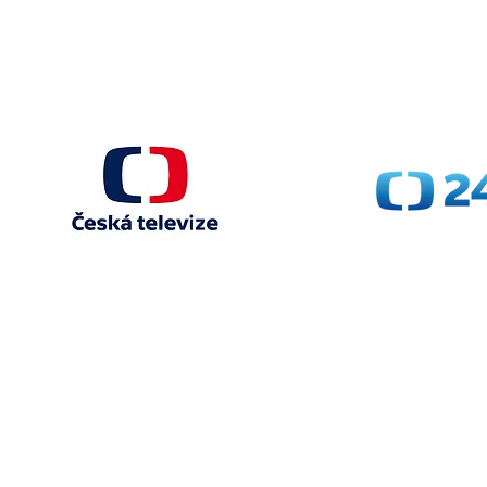
Kontaktujte n
E-mail: info@zvednihlav