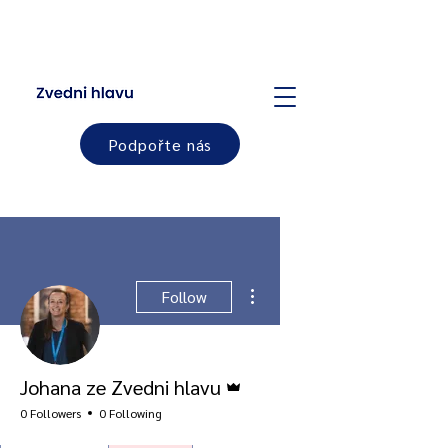
Podpořte nás
More actions
Follow
Admin
Johana ze Zvedni hlavu
0 Followers
0 Following