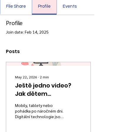
File Share
Profile
Events
Profile
Join date: Feb 14, 2025
Posts
May 22, 2026
∙
2
min
Ještě jedno video?
Jak dětem
nastavovat zdravé
Mobily, tablety nebo
hranice u obrazovek
pohádka po náročném dni.
Digitální technologie jsou
dnes běžnou součástí
rodinného života. Přinášíme