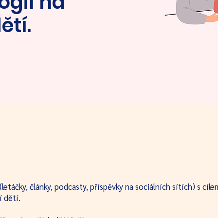
ogií na
ětí.
letáčky, články, podcasty, příspěvky na sociálních sítích) s cí
 dětí.