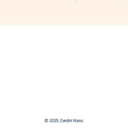
Sledujte nás
ás
u.cz
. s.
Hájích 386/14, Háje, 149 00 Praha 4
zapsaný ve spolkovém rejstříku vedeném Městským
, vložka 80266.
h údajů
© 2025 Zvedni hlavu