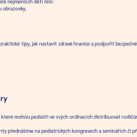
če nejmenších dětí řeší:
u obrazovky,
praktické tipy, jak nastavit zdravé hranice a podpořit bezpečn
ry
 které mohou pediatři ve svých ordinacích distribuovat rodičů
nty přednášíme na pediatrických kongresech a seminářích či p