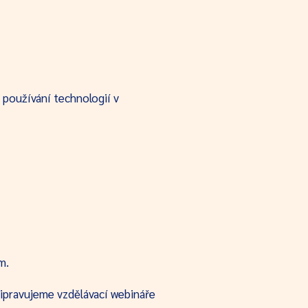
é používání technologií v
m.
řipravujeme vzdělávací webináře