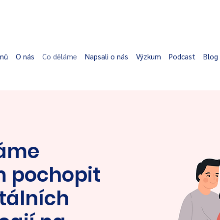
mů
O nás
Co děláme
Napsali o nás
Výzkum
Podcast
Blog
áme
m pochopit
itálních