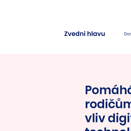
Do
Pomáh
rodičů
vliv dig