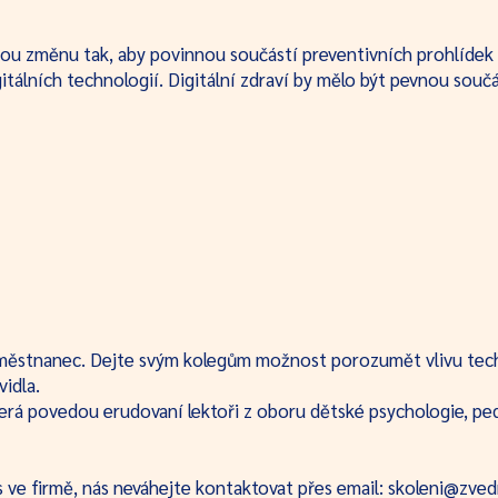
u změnu tak, aby povinnou součástí preventivních prohlídek 
itálních technologií. Digitální zdraví by mělo být pevnou souč
aměstnanec. Dejte svým kolegům možnost porozumět vlivu tech
vidla.
erá povedou erudovaní lektoři z oboru dětské psychologie, ped
s ve firmě, nás neváhejte kontaktovat přes email:
skoleni@zved