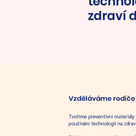
technol
zdraví d
Vzděláváme rodiče
Tvoříme preventivní materiály (
používání technologií na zdraví